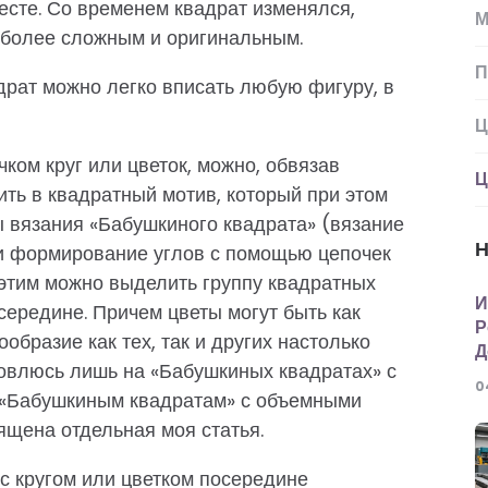
есте. Со временем квадрат изменялся,
М
 более сложным и оригинальным.
П
адрат можно легко вписать любую фигуру, в
Ц
ком круг или цветок, можно, обвязав
Ц
ть в квадратный мотив, который при этом
 вязания «Бабушкиного квадрата» (вязание
Н
 и формирование углов с помощью цепочек
с этим можно выделить группу квадратных
И
середине. Причем цветы могут быть как
Р
образие как тех, так и других настолько
Д
ановлюсь лишь на «Бабушкиных квадратах» с
0
. «Бабушкиным квадратам» с объемными
ящена отдельная моя статья.
с кругом или цветком посередине