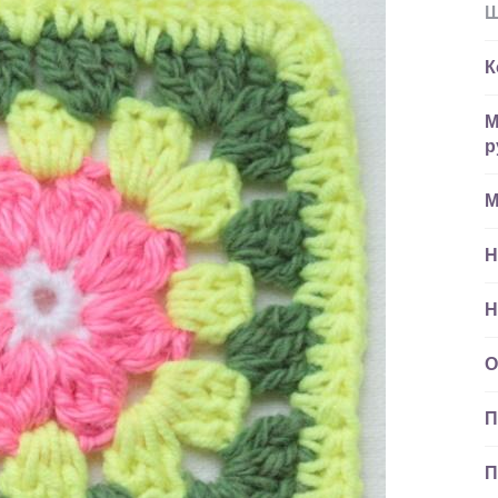
Ш
К
М
р
М
Н
Н
О
П
П