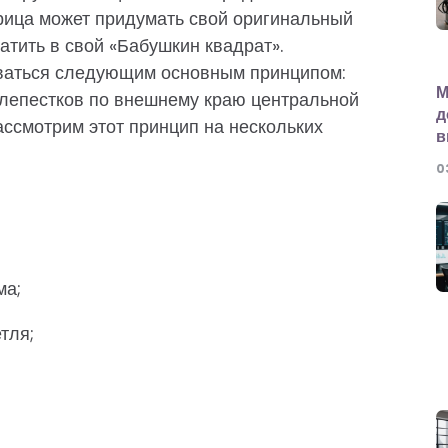
рица может придумать свой оригинальный
вратить в свой «Бабушкин квадрат».
ваться следующим основным принципом:
М
и лепестков по внешнему краю центральной
д
ассмотрим этот принцип на нескольких
в
0
ма;
тля;