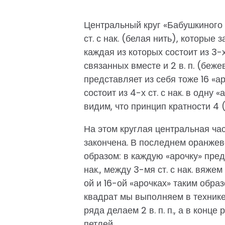
Центральный круг «Бабушкиного к
ст. с нак. (белая нить), которые
каждая из которых состоит из 3-х
связанных вместе и 2 в. п. (беже
представляет из себя тоже 16 «а
состоит из 4-х ст. с нак. в одну «
видим, что принцип кратности 4
На этом круглая центральная час
закончена. В последнем оранже
образом: в каждую «арочку» пред
нак., между 3-мя ст. с нак. вяжем
ой и 16-ой «арочках» таким образом:
квадрат мы выполняем в техник
ряда делаем 2 в. п. п., а в конц
петлей.