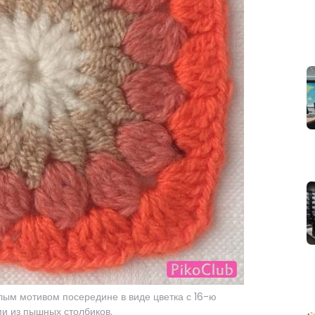
глым мотивом посередине в виде цветка с 16-ю
и из пышных столбиков.