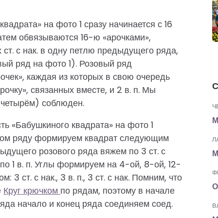
вадрата» на фото 1 сразу начинается с 16
 затем обвязываются 16-ю «арочками»,
 ст. с нак. в одну петлю предыдущего ряда,
вый ряд на фото 1). Розовый ряд
рочек», каждая из которых в свою очередь
С
арочку», связанных вместе, и 2 в. п. Мы
 (четырём) соблюден.
Ч
М
ть «Бабушкиного квадрата» на фото 1
вом ряду формируем квадрат следующим
Л
ыдущего розового ряда вяжем по 3 ст. с
М
 по 1 в. п. Углы формируем на 4-ой, 8-ой, 12-
Ф
 3 ст. с нак., 3 в. п., 3 ст. с нак. Помним, что
О
е
Круг крючком
по рядам, поэтому в начале
е ряда начало и конец ряда соединяем соед.
В