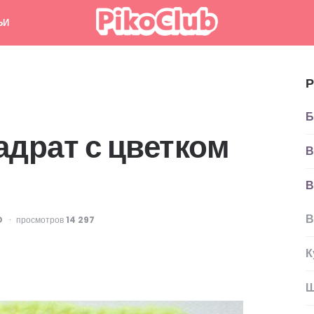
ЬИ
Р
Б
драт с цветком
В
В
В
D
просмотров
14 297
К
Ш