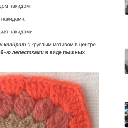
идом накидом;
я накидами;
рьмя накидами.
н квадрат
с круглым мотивом в центре,
16-ю лепестками
в виде пышных