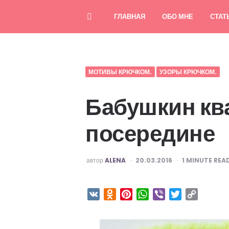
ГЛАВНАЯ
ОБО МНЕ
СТАТ
МОТИВЫ КРЮЧКОМ.
УЗОРЫ КРЮЧКОМ.
Бабушкин ква
посередине
ОПУБЛИКОВАНО
автор
ALENA
20.03.2016
1
MINUTE REA
VK
Odnoklassniki
Pinterest
WhatsApp
Viber
Twitter
Copy
Link