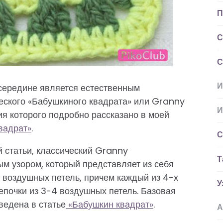
П
С
С
И
середине является естественным
еского «Бабушкиного квадрата» или Granny
И
ия которого подробно рассказано в моей
вадрат»
.
С
 статьи, классический Granny
Т
ым узором, который представляет из себя
и воздушных петель, причем каждый из 4-х
У
почки из 3-4 воздушных петель. Базовая
ведена в статье
«Бабушкин квадрат»
.
А