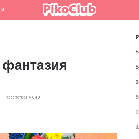
ЬИ
Р
Б
 фантазия
В
В
В
D
просмотров
4 048
К
Ш