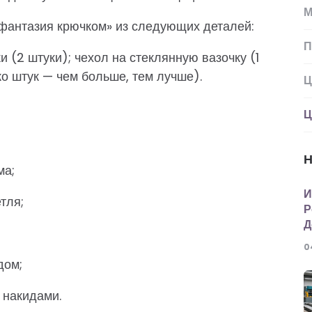
М
фантазия крючком» из следующих деталей:
П
 (2 штуки); чехол на стеклянную вазочку (1
ко штук — чем больше, тем лучше).
Ц
Ц
Н
ма;
И
тля;
Р
Д
0
дом;
я накидами.