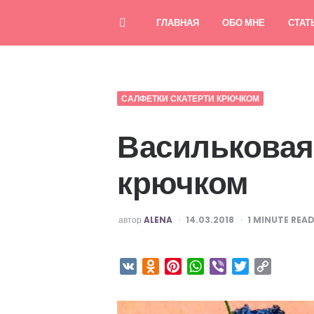
ГЛАВНАЯ
ОБО МНЕ
СТАТ
САЛФЕТКИ СКАТЕРТИ КРЮЧКОМ
Васильковая
крючком
ОПУБЛИКОВАНО
автор
ALENA
14.03.2018
1
MINUTE REA
VK
Odnoklassniki
Pinterest
WhatsApp
Viber
Twitter
Copy
Link