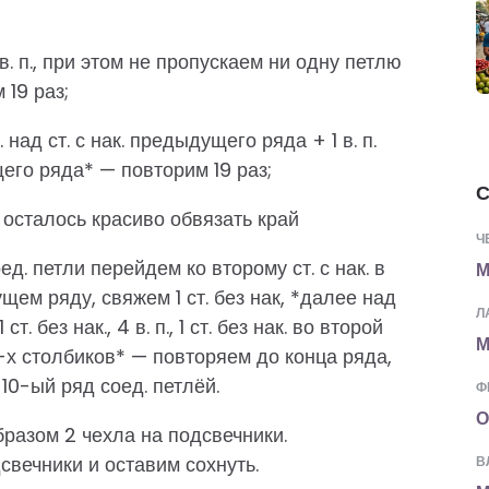
1 в. п., при этом не пропускаем ни одну петлю
19 раз;
 над ст. с нак. предыдущего ряда + 1 в. п.
го ряда* — повторим 19 раз;
С
, осталось красиво обвязать край
Ч
д. петли перейдем ко второму ст. с нак. в
М
ущем ряду, свяжем 1 ст. без нак, *далее над
Л
. без нак., 4 в. п., 1 ст. без нак. во второй
М
3-х столбиков* — повторяем до конца ряда,
10-ый ряд соед. петлёй.
Ф
О
разом 2 чехла на подсвечники.
свечники и оставим сохнуть.
В