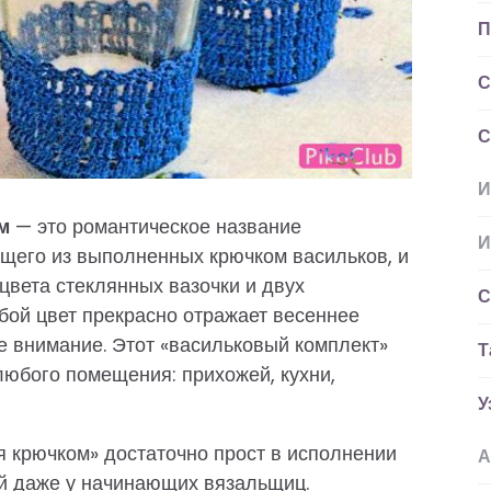
П
С
С
И
м
— это романтическое название
И
ящего из выполненных крючком васильков, и
цвета стеклянных вазочки и двух
С
бой цвет прекрасно отражает весеннее
бе внимание. Этот «васильковый комплект»
Т
любого помещения: прихожей, кухни,
У
 крючком» достаточно прост в исполнении
А
ий даже у начинающих вязальщиц.