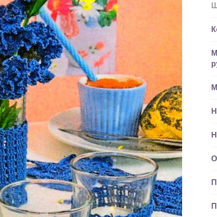
Ш
К
М
р
М
Н
Н
О
П
П