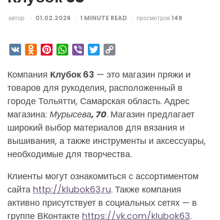
ОПУБЛИКОВАНО
автор
01.02.2026
1
MINUTE READ
просмотров
149
VK
Odnoklassniki
Pinterest
WhatsApp
Viber
Twitter
Copy
Link
Компания
Клубок 63
— это магазин пряжи и
товаров для рукоделия, расположенный в
городе Тольятти, Самарская область. Адрес
магазина:
Мурысева, 70
. Магазин предлагает
широкий выбор материалов для вязания и
вышивания, а также инструменты и аксессуары,
необходимые для творчества.
Клиенты могут ознакомиться с ассортиментом
сайта
http://klubok63.ru
. Также компания
активно присутствует в социальных сетях — в
группе ВКонтакте
https://vk.com/klubok63
.