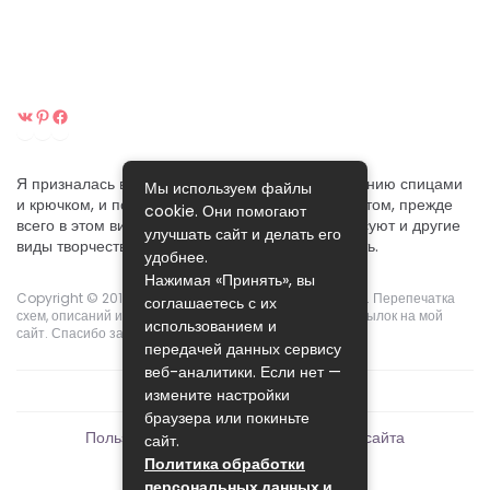
ВКонтакте
Pinterest
Facebook
Я призналась вам в своей любви к ручному вязанию спицами
Мы используем файлы
и крючком, и постараюсь поделиться своим опытом, прежде
cookie. Они помогают
всего в этом виде рукоделия. Хотя меня интересуют и другие
улучшать сайт и делать его
виды творчества, которые я собираюсь осваивать.
удобнее.
Нажимая «Принять», вы
Copyright © 2015-2024.
Pikoclub
. Права защищены ©. Перепечатка
соглашаетесь с их
схем, описаний и фотографий возможны с указанием ссылок на мой
использованием и
сайт. Спасибо за понимание!
передачей данных сервису
веб-аналитики. Если нет —
измените настройки
браузера или покиньте
Пользовательское соглашение
Карта сайта
сайт.
Политика обработки
персональных данных и