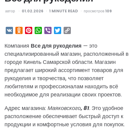
ОПУБЛИКОВАНО
автор
01.02.2026
1
MINUTE READ
просмотров
109
VK
Odnoklassniki
Pinterest
WhatsApp
Viber
Twitter
Copy
Link
Компания
Все для рукоделия
— это
специализированный магазин, расположенный в
городе Кинель Самарской области. Магазин
предлагает широкий ассортимент товаров для
рукоделия и творчества, что позволяет
любителям и профессионалам находить всё
необходимое для реализации своих проектов.
Адрес магазина:
Маяковского, 81
. Это удобное
расположение обеспечивает быстрый доступ к
продукции и комфортные условия для покупок.