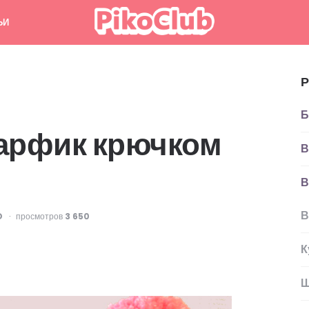
ЬИ
Р
Б
арфик крючком
В
В
В
D
просмотров
3 650
К
Ш