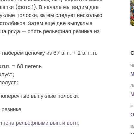
шапки (фото 1). В начале мы видим две
клые полоски, затем следует несколько
столбиков. Затем ещё две выпуклые
нца ряда — опять рельефная резинка из
С
аберём цепочку из 67 в. п. + 2 в. п. п.
.п.п. = 68 петель
Ч
М
луст.;
полуст.;
Л
М
поперечные выпуклые полоски.
Ф
 резинке
О
лн
е
н
а рельефными вып. и вогн.
В