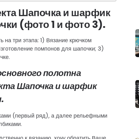
екта Шапочка и шарфик
ки (фото 1 и фото 3).
 на три этапа: 1) Вязание крючком
Изготовление помпонов для шапочки; 3)
чке.
 основного полотна
кта Шапочка и шарфик
.
ами (первый ряд), а далее рельефными
лбиками.
дственно к вязанию, хочу обратить Ваше