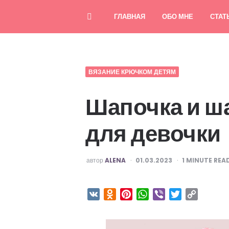
ГЛАВНАЯ
ОБО МНЕ
СТАТ
ВЯЗАНИЕ КРЮЧКОМ ДЕТЯМ
Шапочка и ш
для девочки
ОПУБЛИКОВАНО
автор
ALENA
01.03.2023
1
MINUTE REA
VK
Odnoklassniki
Pinterest
WhatsApp
Viber
Twitter
Copy
Link