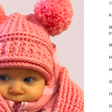
Ш
К
М
р
М
Н
Н
О
П
П