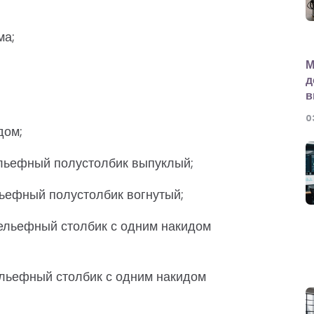
ма;
М
д
в
0
дом;
ельефный полустолбик выпуклый;
льефный полустолбик вогнутый;
 рельефный столбик с одним накидом
рельефный столбик с одним накидом