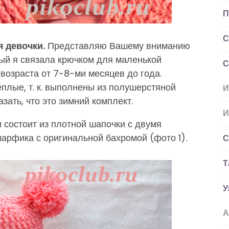
П
С
 девочки.
Представляю Вашему вниманию
ый я связала крючком для маленькой
С
возраста от 7-8-ми месяцев до года.
плые, т. к. выполнены из полушерстяной
И
зать, что это зимний комплект.
И
 состоит из плотной шапочки с двумя
арфика с оригинальной бахромой (фото 1).
С
Т
У
А