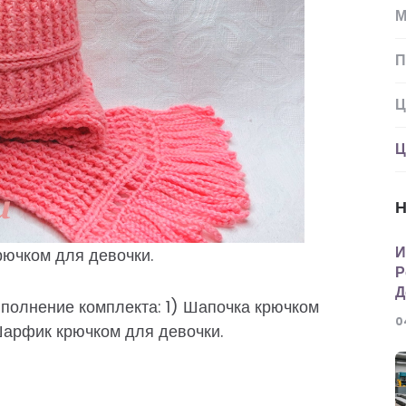
М
П
Ц
Ц
Н
И
рючком для девочки.
Р
Д
полнение комплекта: 1) Шапочка крючком
0
Шарфик крючком для девочки.