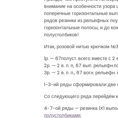
внимание на особенности узора 
поперечные горизонтальные выпу
рядов резинки из рельефных поу
горизонтальные полосы, и до ко
полустолбиков!
Итак, розовой нитью крючком №3 н
1р. — 67полуст. всего вместе с 2 в
2р. — 2 в. п. п, 67 вып. рельефн.по
3р. — 2 в. п. п., 67 вогн. рельефн. 
1-3-ий ряды сформировали две 
Со следующего ряда перейдём к
4-7-ой ряды — резинка 1Х1 выпо
полустолбиками
;