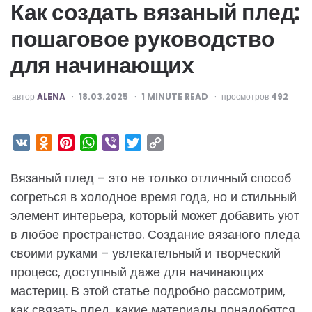
Как создать вязаный плед:
пошаговое руководство
для начинающих
ОПУБЛИКОВАНО
автор
ALENA
18.03.2025
1
MINUTE READ
просмотров
492
VK
Odnoklassniki
Pinterest
WhatsApp
Viber
Twitter
Copy
Link
Вязаный плед – это не только отличный способ
согреться в холодное время года, но и стильный
элемент интерьера, который может добавить уют
в любое пространство. Создание вязаного пледа
своими руками – увлекательный и творческий
процесс, доступный даже для начинающих
мастериц. В этой статье подробно рассмотрим,
как связать плед, какие материалы понадобятся