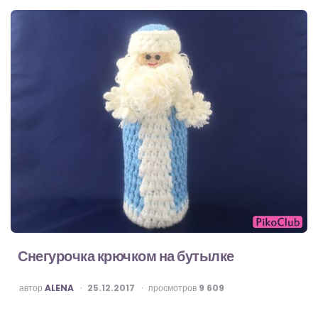
Снегурочка крючком на бутылке
ОПУБЛИКОВАНО
автор
ALENA
25.12.2017
просмотров
9 609