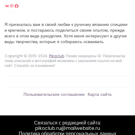
ВКонтакте
Pinterest
Facebook
Я призналась вам в своей любви к ручному вязанию спицами
и крючком, и постараюсь поделиться своим опытом, прежде
всего в этом виде рукоделия. Хотя меня интересуют и другие
виды творчества, которые я собираюсь осваивать.
Copyright © 2015-2024.
Pikoclub
. Права защищены ©. Перепечатка
схем, описаний и фотографий возможны с указанием ссылок на мой
сайт. Спасибо за понимание!
Пользовательское соглашение
Карта сайта
Связаться с редакцией сайта:
pikoclub.ru@mailwebsite.ru
Политика обработки персональных данных