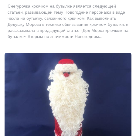
Снегурочка крючком на бутылке является следующей
статьей, развивающей тему Новогодние персонажи в виде
чехла на бутылку, связанного крючком. Как выполнить
Дедушку Мороза в технике обвязывания крючком бутылки, я
рассказывала в предыдущей статье «Дед Мороз крючком на
бутылке». Вторым по значимости Новогодним…