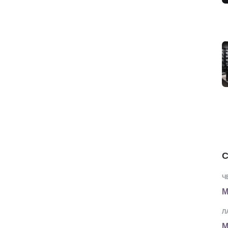
С
Ч
М
Л
М