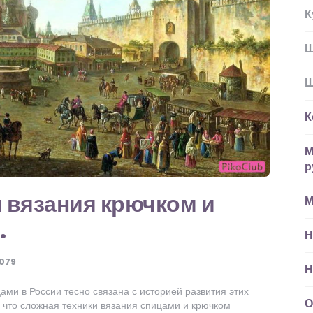
К
Ш
Ш
К
М
р
 вязания крючком и
М
.
Н
079
Н
ами в России тесно связана с историей развития этих
О
, что сложная техники вязания спицами и крючком