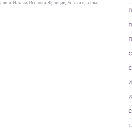
арств: Италии, Испании, Франции, Англии и, в том…
П
П
П
С
С
И
И
С
Т