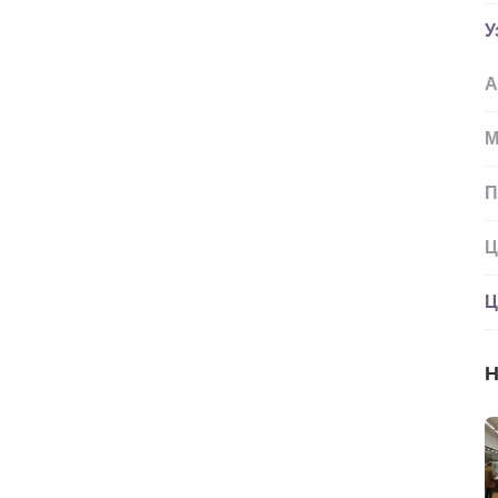
У
А
М
П
Ц
Ц
Н