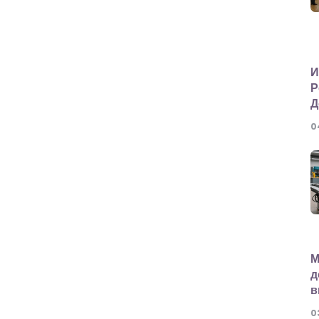
И
Р
Д
0
М
д
в
0