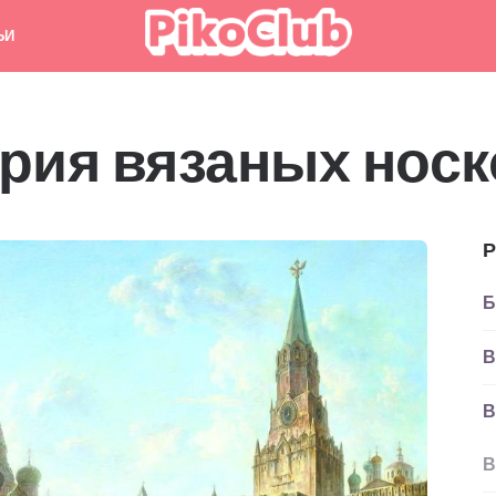
ЬИ
рия вязаных носк
Р
Б
В
В
В