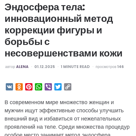
Эндосфера тела:
инновационный метод
коррекции фигуры и
борьбы с
несовершенствами кожи
ОПУБЛИКОВАНО
автор
ALENA
01.12.2025
1
MINUTE READ
просмотров
146
VK
Odnoklassniki
Pinterest
WhatsApp
Viber
Twitter
Copy
Link
В современном мире множество женщин и
мужчин ищут эффективные способы улучшить
внешний вид и избавиться от нежелательных
проявлений на теле. Среди множества процедур
особое место занимает метод эндосфера