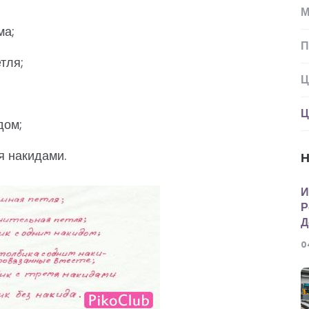
М
ма;
П
тля;
Ц
Ц
дом;
мя накидами.
Н
И
Р
Д
0