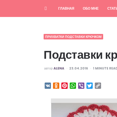
ГЛАВНАЯ
ОБО МНЕ
СТАТ
ПРИХВАТКИ ПОДСТАВКИ КРЮЧКОМ
Подставки к
ОПУБЛИКОВАНО
автор
ALENA
23.04.2016
1
MINUTE REA
VK
Odnoklassniki
Pinterest
WhatsApp
Viber
Twitter
Copy
Link