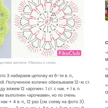
С
Ч
М
дставка крючком. Образец и схема.
Л
о 3 набираем цепочку из 6-ти в. п.,
М
ей. Полученное колечко обвязываем 12-ю ст.
Ф
 вяжем 12 «арочек»: 1 ст. с нак. + 1 в. п.
О
же выполнен «арочками», но по очень
ак + 4 в. п., 12 раз (см. схему на фото 3).
В