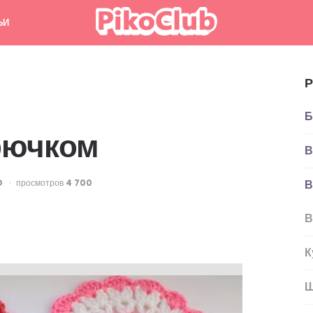
ЬИ
Р
Б
рючком
В
D
просмотров
4 700
В
В
К
Ш