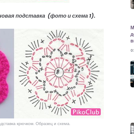
овая подставка (фото и схема 1).
М
д
в
0
одставка крючком. Образец и схема.