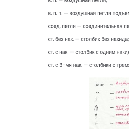
в. п. — воздушная петля;
в. п. п. — воздушная петля подъе
соед. петля — соединительная пе
ст. без нак. — столбик без накида;
ст. с нак. — столбик с одним наки
ст. с 3-мя нак. — столбики с тре