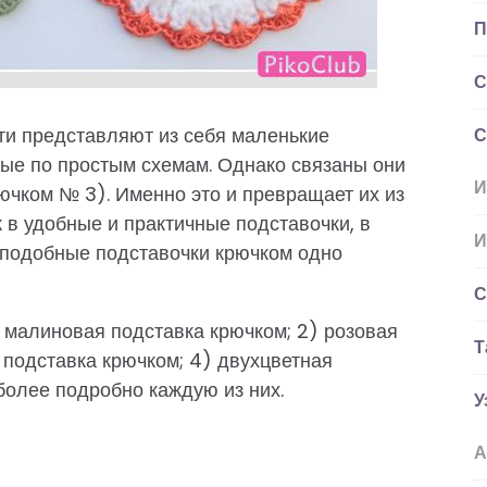
П
С
ти представляют из себя маленькие
С
ые по простым схемам. Однако связаны они
И
рючком № 3). Именно это и превращает их из
в удобные и практичные подставочки, в
И
ь подобные подставочки крючком одно
С
 малиновая подставка крючком; 2) розовая
Т
 подставка крючком; 4) двухцветная
более подробно каждую из них.
У
А