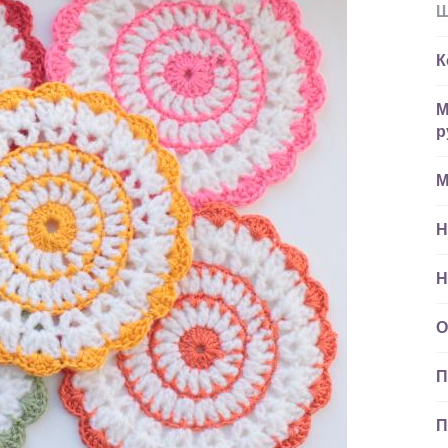
Ш
К
М
р
М
Н
Н
О
П
П