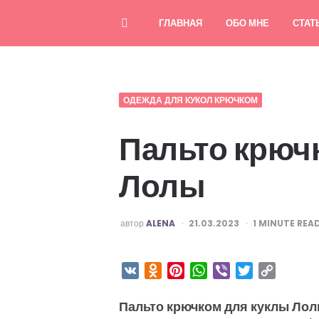
ГЛАВНАЯ
ОБО МНЕ
СТАТ
ОДЕЖДА ДЛЯ КУКОЛ КРЮЧКОМ
Пальто крюч
Лолы
ОПУБЛИКОВАНО
автор
ALENA
21.03.2023
1
MINUTE REA
VK
Odnoklassniki
Pinterest
WhatsApp
Viber
Twitter
Copy
Link
Пальто крючком для куклы Лол