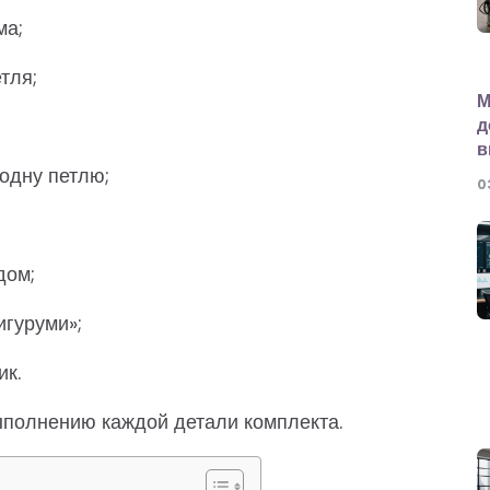
ма;
тля;
М
д
в
в одну петлю;
0
дом;
игуруми»;
к.
ыполнению каждой детали комплекта.