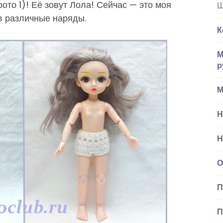
ото 1)! Её зовут Лола! Сейчас — это моя
Ш
 в различные наряды.
К
М
р
М
Н
Н
О
П
П