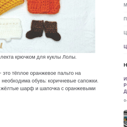
М
П
Ц
Ц
плекта крючком для куклы Лолы.
Н
 это тёплое оранжевое пальто на
И
о, необходима обувь: коричневые сапожки.
Р
-жёлтые шарф и шапочка с оранжевыми
Д
0