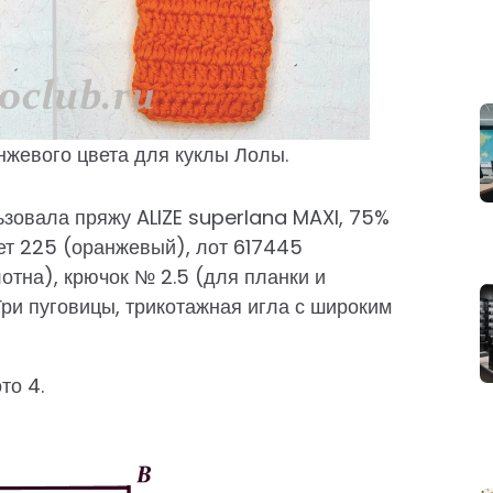
нжевого цвета для куклы Лолы.
зовала пряжу ALIZE superlana MAXI, 75%
вет 225 (оранжевый), лот 617445
отна), крючок № 2.5 (для планки и
Три пуговицы, трикотажная игла с широким
то 4.