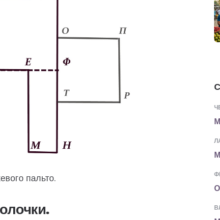
С
Ч
М
Л
М
Ф
евого пальто.
О
полочки.
В