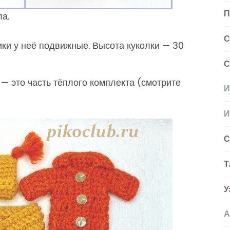
П
ла.
С
чики у неё подвижные. Высота куколки — 30
С
— это часть тёплого комплекта (смотрите
И
И
С
Т
У
А