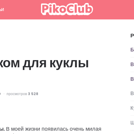
ЬИ
Р
Б
ком для куклы
В
В
В
D
просмотров
3 528
К
Ш
ы.
В моей жизни появилась очень милая