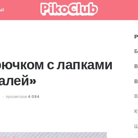
ЬИ
Р
Б
рючком с лапками
В
ралей»
В
В
просмотров
4 094
К
Ш