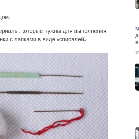
дом.
М
териалы, которые нужны для выполнения
д
ки с лапками в виде «спиралей».
в
0