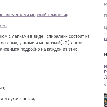
М
е элементами морской тематики»,
П
ком»
.
Ц
ком с лапками в виде «спиралей» состоит из
Ц
 глазками, ушками и мордочкой); 2) лапки
тановимся подробно на каждой из этих
Н
И
Р
Д
0
ма;
и «глухая» петля;