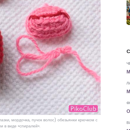
С
Ч
М
Л
М
Ф
О
лазки, мордочка, пучок волос) обезьянки крючком с
В
и в виде «спиралей».