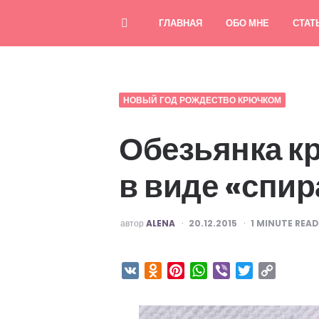
ГЛАВНАЯ
ОБО МНЕ
СТАТ
НОВЫЙ ГОД РОЖДЕСТВО КРЮЧКОМ
Обезьянка к
в виде «спи
ОПУБЛИКОВАНО
автор
ALENA
20.12.2015
1
MINUTE READ
VK
Odnoklassniki
Pinterest
WhatsApp
Viber
Twitter
Copy
Link