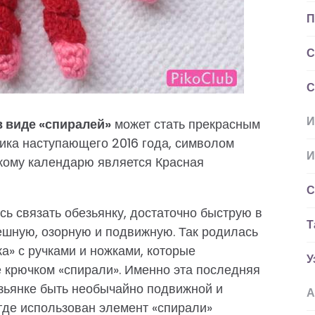
П
С
С
И
в виде «спиралей»
может стать прекрасным
ика наступающего 2016 года, символом
И
йскому календарю является Красная
С
сь связать обезьянку, достаточно быструю в
Т
тешную, озорную и подвижную. Так родилась
а» с ручками и ножками, которые
У
 крючком «спирали». Именно эта последняя
зьянке быть необычайно подвижной и
А
 где использован элемент «спирали»