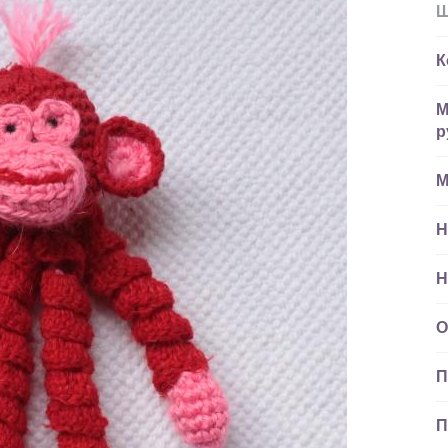
Ш
К
М
р
М
Н
Н
О
П
П