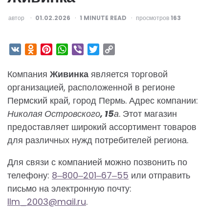
ОПУБЛИКОВАНО
автор
01.02.2026
1
MINUTE READ
просмотров
163
VK
Odnoklassniki
Pinterest
WhatsApp
Viber
Twitter
Copy
Link
Компания
Живинка
является торговой
организацией, расположенной в регионе
Пермский край, город Пермь. Адрес компании:
Николая Островского, 15а
. Этот магазин
предоставляет широкий ассортимент товаров
для различных нужд потребителей региона.
Для связи с компанией можно позвонить по
телефону:
8‒800‒201‒67‒55
или отправить
письмо на электронную почту:
llm_2003@mail.ru
.