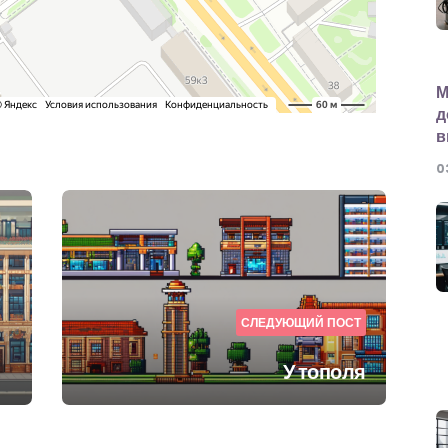
М
д
в
0
СЛЕДУЮЩИЙ ПОСТ
У тополя