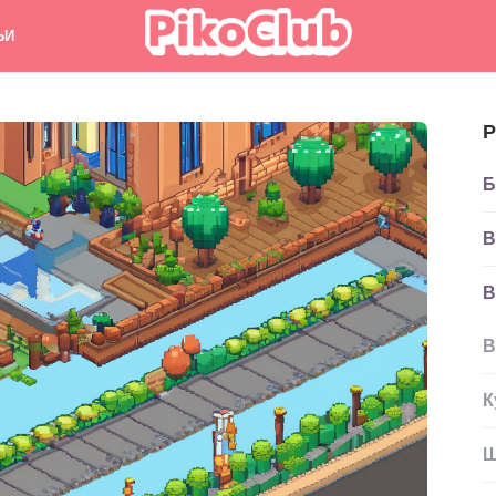
ЬИ
Р
Б
В
В
В
К
Ш