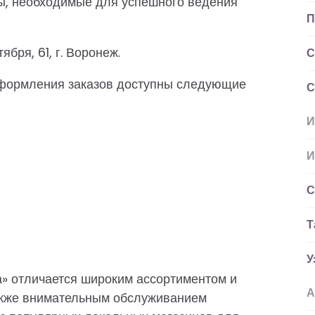
ры, необходимые для успешного ведения
П
ября, 61, г. Воронеж.
С
оформления заказов доступны следующие
С
И
И
С
Т
У
а» отличается широким ассортиментом и
А
также внимательным обслуживанием