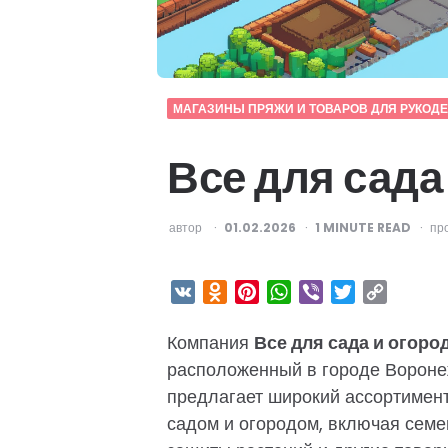
МАГАЗИНЫ ПРЯЖИ И ТОВАРОВ ДЛЯ РУКОД
Все для сада
ОПУБЛИКОВАНО
автор
01.02.2026
1
MINUTE READ
пр
VK
Odnoklassniki
Pinterest
WhatsApp
Viber
Twitter
Copy
Link
Компания
Все для сада и огоро
расположенный в городе Воронеж
предлагает широкий ассортимент
садом и огородом, включая семе