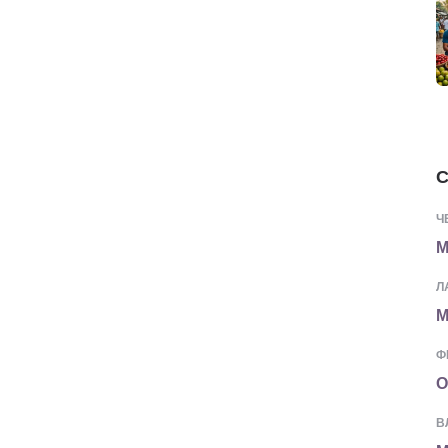
С
Ч
М
Л
М
Ф
О
В