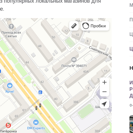
 из популярных локальных магазинов для
М
е.
П
Ц
Ц
Н
И
Р
Д
0