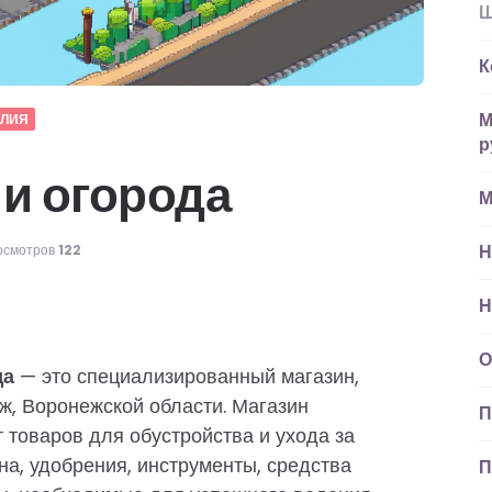
Ш
К
М
ЕЛИЯ
р
 и огорода
М
Н
осмотров
122
Н
О
да
— это специализированный магазин,
, Воронежской области. Магазин
П
 товаров для обустройства и ухода за
на, удобрения, инструменты, средства
П