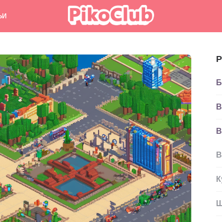
ЬИ
Р
Б
В
В
В
К
Ш