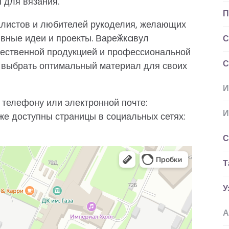
 для вязания.
П
алистов и любителей рукоделия, желающих
ивные идеи и проекты. Вареӂкaвул
С
чественной продукцией и профессиональной
С
у выбрать оптимальный материал для своих
И
 телефону или электронной почте:
И
кже доступны страницы в социальных сетях:
С
Т
У
А