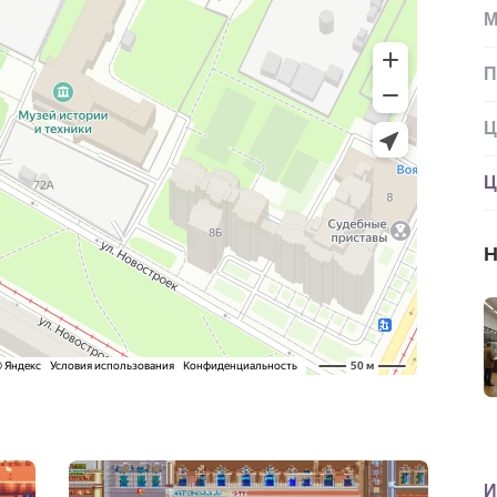
М
П
Ц
Ц
Н
И