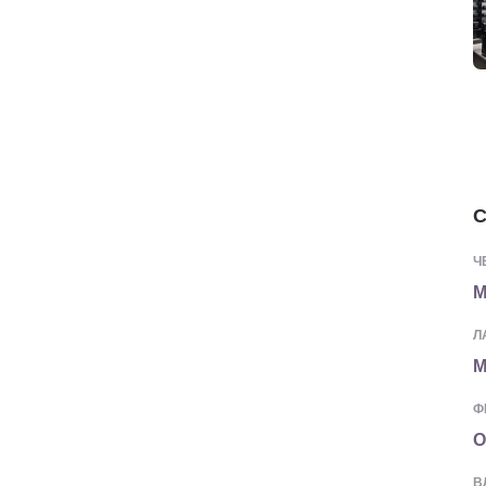
С
Ч
М
Л
М
Ф
О
В