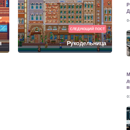
Р
Д
0
СЛЕДУЮЩИЙ ПОСТ
я
Рукодельница
М
д
в
0