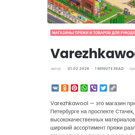
МАГАЗИНЫ ПРЯЖИ И ТОВАРОВ ДЛЯ РУКОД
Varezhkawo
ОПУБЛИКОВАНО
автор
01.02.2026
1
MINUTE READ
пр
VK
Odnoklassniki
Pinterest
WhatsApp
Viber
Twitter
Copy
Link
Varezhkawool — это магазин пря
Петербурге на проспекте Стачек
высококачественных материалов 
широкий ассортимент пряжи разл