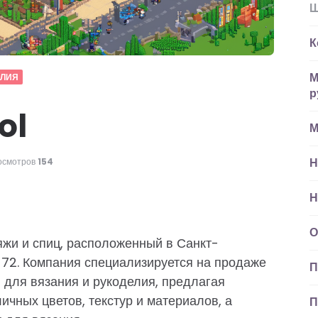
Ш
К
М
ЕЛИЯ
р
ol
М
Н
осмотров
154
Н
О
жи и спиц, расположенный в Санкт-
, 72. Компания специализируется на продаже
П
для вязания и рукоделия, предлагая
ичных цветов, текстур и материалов, а
П