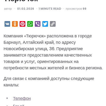
ОПУБЛИКОВАНО
автор
01.02.2026
1
MINUTE READ
просмотров
99
VK
Odnoklassniki
Pinterest
WhatsApp
Viber
Twitter
Copy
Link
Компания «Тюрючок» расположена в городе
Барнаул, Алтайский край, по адресу
Новосибирская улица, 36. Предприятие
занимается предоставлением качественных
товаров и услуг, ориентированных на
потребности местных жителей и бизнеса региона.
Для связи с компанией доступны следующие
каналы:
Телефон