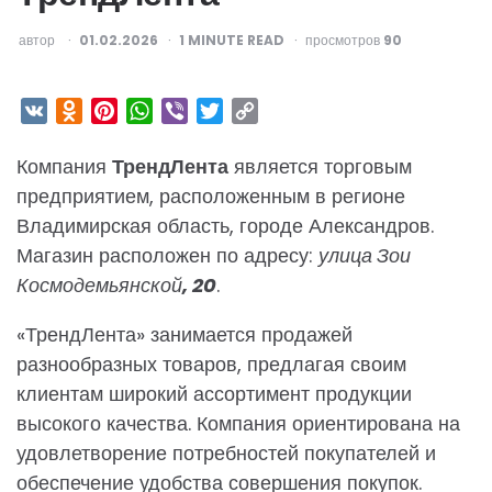
ОПУБЛИКОВАНО
автор
01.02.2026
1
MINUTE READ
просмотров
90
VK
Odnoklassniki
Pinterest
WhatsApp
Viber
Twitter
Copy
Link
Компания
ТрендЛента
является торговым
предприятием, расположенным в регионе
Владимирская область, городе Александров.
Магазин расположен по адресу:
улица Зои
Космодемьянской, 20
.
«ТрендЛента» занимается продажей
разнообразных товаров, предлагая своим
клиентам широкий ассортимент продукции
высокого качества. Компания ориентирована на
удовлетворение потребностей покупателей и
обеспечение удобства совершения покупок.