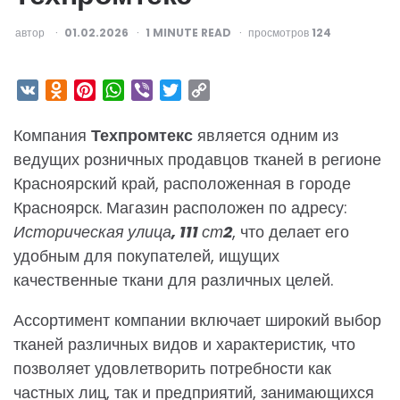
ОПУБЛИКОВАНО
автор
01.02.2026
1
MINUTE READ
просмотров
124
VK
Odnoklassniki
Pinterest
WhatsApp
Viber
Twitter
Copy
Link
Компания
Техпромтекс
является одним из
ведущих розничных продавцов тканей в регионе
Красноярский край, расположенная в городе
Красноярск. Магазин расположен по адресу:
Историческая улица, 111 ст2
, что делает его
удобным для покупателей, ищущих
качественные ткани для различных целей.
Ассортимент компании включает широкий выбор
тканей различных видов и характеристик, что
позволяет удовлетворить потребности как
частных лиц, так и предприятий, занимающихся