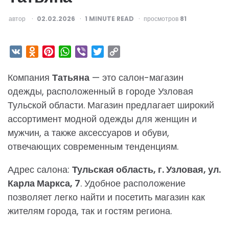
ОПУБЛИКОВАНО
автор
02.02.2026
1
MINUTE READ
просмотров
81
VK
Odnoklassniki
Pinterest
WhatsApp
Viber
Twitter
Copy
Link
Компания
Татьяна
— это салон-магазин
одежды, расположенный в городе Узловая
Тульской области. Магазин предлагает широкий
ассортимент модной одежды для женщин и
мужчин, а также аксессуаров и обуви,
отвечающих современным тенденциям.
Адрес салона:
Тульская область, г. Узловая, ул.
Карла Маркса, 7
. Удобное расположение
позволяет легко найти и посетить магазин как
жителям города, так и гостям региона.