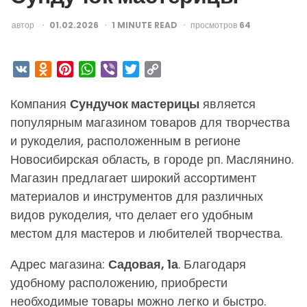
ОПУБЛИКОВАНО
автор
01.02.2026
1
MINUTE READ
просмотров
64
VK
Odnoklassniki
Pinterest
WhatsApp
Viber
Twitter
Copy
Link
Компания
Сундучок мастерицы
является
популярным магазином товаров для творчества
и рукоделия, расположенным в регионе
Новосибирская область, в городе рп. Маслянино.
Магазин предлагает широкий ассортимент
материалов и инструментов для различных
видов рукоделия, что делает его удобным
местом для мастеров и любителей творчества.
Адрес магазина:
Садовая, 1а
. Благодаря
удобному расположению, приобрести
необходимые товары можно легко и быстро.