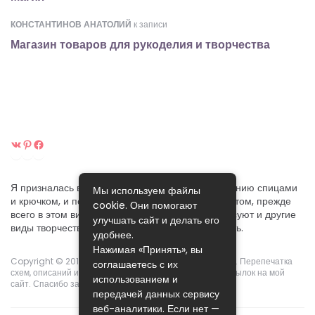
КОНСТАНТИНОВ АНАТОЛИЙ
к записи
Магазин товаров для рукоделия и творчества
ВКонтакте
Pinterest
Facebook
Я призналась вам в своей любви к ручному вязанию спицами
Мы используем файлы
и крючком, и постараюсь поделиться своим опытом, прежде
cookie. Они помогают
всего в этом виде рукоделия. Хотя меня интересуют и другие
улучшать сайт и делать его
виды творчества, которые я собираюсь осваивать.
удобнее.
Нажимая «Принять», вы
Copyright © 2015-2024.
Pikoclub
. Права защищены ©. Перепечатка
соглашаетесь с их
схем, описаний и фотографий возможны с указанием ссылок на мой
использованием и
сайт. Спасибо за понимание!
передачей данных сервису
веб-аналитики. Если нет —