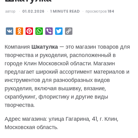
ОПУБЛИКОВАНО
автор
01.02.2026
1
MINUTE READ
просмотров
184
VK
Odnoklassniki
Pinterest
WhatsApp
Viber
Twitter
Copy
Link
Компания
Шкатулка
— это магазин товаров для
творчества и рукоделия, расположенный в
городе Клин Московской области. Магазин
предлагает широкий ассортимент материалов и
инструментов для разнообразных видов
рукоделия, включая вышивку, вязание,
скрапбукинг, флористику и другие виды
творчества.
Адрес магазина: улица Гагарина, 41, г. Клин,
Московская область.