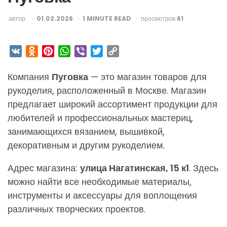
ОПУБЛИКОВАНО
автор
01.02.2026
1
MINUTE READ
просмотров
61
VK
Odnoklassniki
Pinterest
WhatsApp
Viber
Twitter
Copy
Link
Компания
Пуговка
— это магазин товаров для
рукоделия, расположенный в Москве. Магазин
предлагает широкий ассортимент продукции для
любителей и профессиональных мастериц,
занимающихся вязанием, вышивкой,
декоративным и другим рукоделием.
Адрес магазина:
улица Нагатинская, 15 к1
. Здесь
можно найти все необходимые материалы,
инструменты и аксессуары для воплощения
различных творческих проектов.