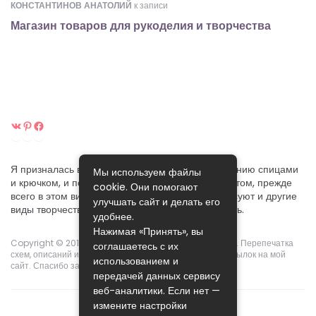
КОНСТАНТИНОВ АНАТОЛИЙ
к записи
Магазин товаров для рукоделия и творчества
ВКонтакте
Pinterest
Facebook
Я призналась вам в своей любви к ручному вязанию спицами
Мы используем файлы
и крючком, и постараюсь поделиться своим опытом, прежде
cookie. Они помогают
всего в этом виде рукоделия. Хотя меня интересуют и другие
улучшать сайт и делать его
виды творчества, которые я собираюсь осваивать.
удобнее.
Нажимая «Принять», вы
Copyright © 2015-2024.
Pikoclub
. Права защищены ©. Перепечатка
соглашаетесь с их
схем, описаний и фотографий возможны с указанием ссылок на мой
использованием и
сайт. Спасибо за понимание!
передачей данных сервису
веб-аналитики. Если нет —
измените настройки