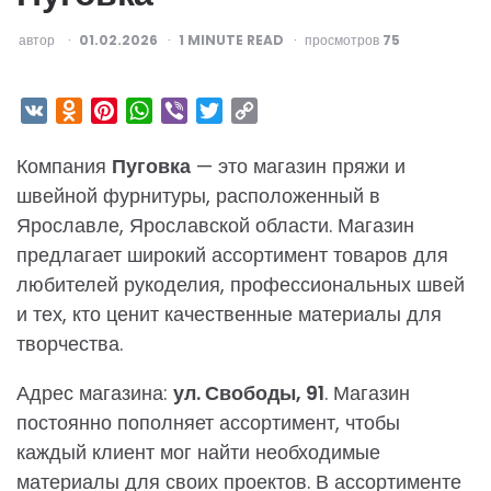
ОПУБЛИКОВАНО
автор
01.02.2026
1
MINUTE READ
просмотров
75
VK
Odnoklassniki
Pinterest
WhatsApp
Viber
Twitter
Copy
Link
Компания
Пуговка
— это магазин пряжи и
швейной фурнитуры, расположенный в
Ярославле, Ярославской области. Магазин
предлагает широкий ассортимент товаров для
любителей рукоделия, профессиональных швей
и тех, кто ценит качественные материалы для
творчества.
Адрес магазина:
ул. Свободы, 91
. Магазин
постоянно пополняет ассортимент, чтобы
каждый клиент мог найти необходимые
материалы для своих проектов. В ассортименте