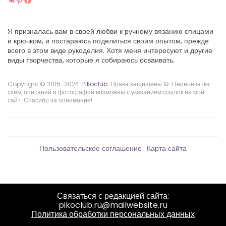
Я призналась вам в своей любви к ручному вязанию спицами
и крючком, и постараюсь поделиться своим опытом, прежде
всего в этом виде рукоделия. Хотя меня интересуют и другие
виды творчества, которые я собираюсь осваивать.
Copyright © 2015-2024.
Pikoclub
. Права защищены ©. Перепечатка
схем, описаний и фотографий возможны с указанием ссылок на мой
сайт. Спасибо за понимание!
Пользовательское соглашение
Карта сайта
Связаться с редакцией сайта:
pikoclub.ru@mailwebsite.ru
Политика обработки персональных данных