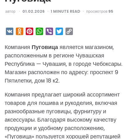
ОПУБЛИКОВАНО
автор
01.02.2026
1
MINUTE READ
просмотров
95
VK
Odnoklassniki
Pinterest
WhatsApp
Viber
Twitter
Copy
Link
Компания
Пуговица
является магазином,
расположенным в регионе Чувашская
Республика — Чувашия, в городе Чебоксары.
Магазин расположен по адресу: проспект 9
Пятилетки, дом 18 к2.
Компания предлагает широкий ассортимент
товаров для пошива и рукоделия, включая
разнообразные пуговицы, фурнитуру и
аксессуары. Благодаря высокому качеству
продукции и удобному расположению,
«Пуговица» пользуется хорошей репутацией