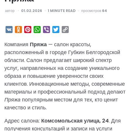
ОПУБЛИКОВАНО
автор
01.02.2026
1
MINUTE READ
просмотров
64
VK
Odnoklassniki
Pinterest
WhatsApp
Viber
Twitter
Copy
Link
Компания
Пряжа
— салон красоты,
расположенный в городе Губкин Белгородской
области. Салон предлагает широкий спектр
услуг, направленных на создание уникального
образа и повышение уверенности своих
клиентов. Инновационные методы, современные
материалы и профессиональный подход делают
Пряжа
популярным местом для тех, кто ценит
качество и стиль.
Адрес салона:
Комсомольская улица, 24
. Для
получения консультаций и записи на услуги