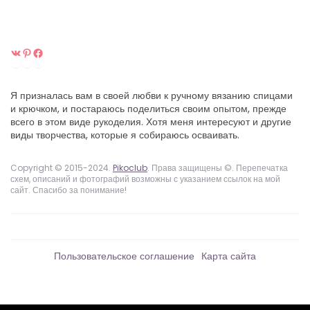
ВКонтакте
Pinterest
Facebook
Я призналась вам в своей любви к ручному вязанию спицами
и крючком, и постараюсь поделиться своим опытом, прежде
всего в этом виде рукоделия. Хотя меня интересуют и другие
виды творчества, которые я собираюсь осваивать.
Copyright © 2015-2024.
Pikoclub
. Права защищены ©. Перепечатка
схем, описаний и фотографий возможны с указанием ссылок на мой
сайт. Спасибо за понимание!
Пользовательское соглашение
Карта сайта