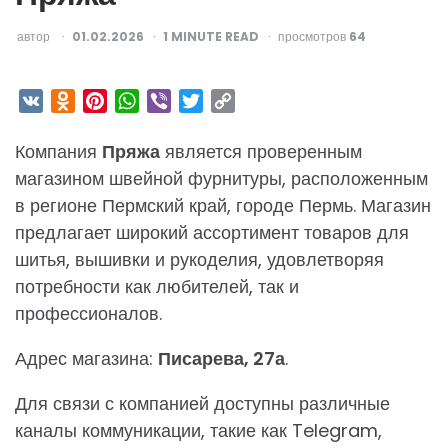
ОПУБЛИКОВАНО
автор
01.02.2026
1
MINUTE READ
просмотров
64
VK
Odnoklassniki
Pinterest
WhatsApp
Viber
Twitter
Copy
Link
Компания
Пряжа
является проверенным
магазином швейной фурнитуры, расположенным
в регионе Пермский край, городе Пермь. Магазин
предлагает широкий ассортимент товаров для
шитья, вышивки и рукоделия, удовлетворяя
потребности как любителей, так и
профессионалов.
Адрес магазина:
Писарева, 27а
.
Для связи с компанией доступны различные
каналы коммуникации, такие как Telegram,