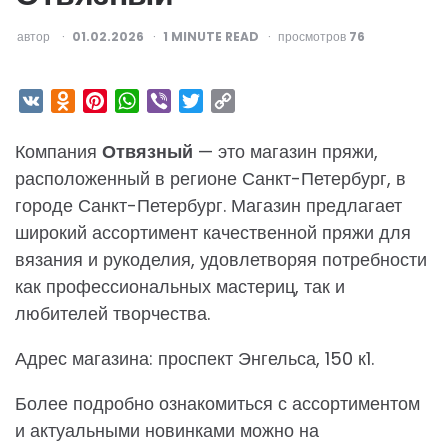
ОПУБЛИКОВАНО
автор
01.02.2026
1
MINUTE READ
просмотров
76
VK
Odnoklassniki
Pinterest
WhatsApp
Viber
Twitter
Copy
Link
Компания
Отвязный
— это магазин пряжи,
расположенный в регионе Санкт-Петербург, в
городе Санкт-Петербург. Магазин предлагает
широкий ассортимент качественной пряжи для
вязания и рукоделия, удовлетворяя потребности
как профессиональных мастериц, так и
любителей творчества.
Адрес магазина: проспект Энгельса, 150 к1.
Более подробно ознакомиться с ассортиментом
и актуальными новинками можно на