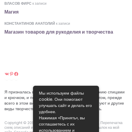
ВЛАСОВ ФИРС
к записи
Магия
КОНСТАНТИНОВ АНАТОЛИЙ
к записи
Магазин товаров для рукоделия и творчества
ВКонтакте
Pinterest
Facebook
Я призналась вам в своей любви к ручному вязанию спицами
Мы используем файлы
и крючком, и постараюсь поделиться своим опытом, прежде
cookie. Они помогают
всего в этом виде рукоделия. Хотя меня интересуют и другие
улучшать сайт и делать его
виды творчества, которые я собираюсь осваивать.
удобнее.
Нажимая «Принять», вы
Copyright © 2015-2024.
Pikoclub
. Права защищены ©. Перепечатка
соглашаетесь с их
схем, описаний и фотографий возможны с указанием ссылок на мой
использованием и