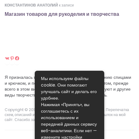
КОНСТАНТИНОВ АНАТОЛИЙ
к записи
Магазин товаров для рукоделия и творчества
ВКонтакте
Pinterest
Facebook
Я призналась вам в своей любви к ручному вязанию спицами
Мы используем файлы
и крючком, и постараюсь поделиться своим опытом, прежде
cookie. Они помогают
всего в этом виде рукоделия. Хотя меня интересуют и другие
улучшать сайт и делать его
виды творчества, которые я собираюсь осваивать.
удобнее.
Нажимая «Принять», вы
Copyright © 2015-2024.
Pikoclub
. Права защищены ©. Перепечатка
соглашаетесь с их
схем, описаний и фотографий возможны с указанием ссылок на мой
использованием и
сайт. Спасибо за понимание!
передачей данных сервису
веб-аналитики. Если нет —
измените настройки