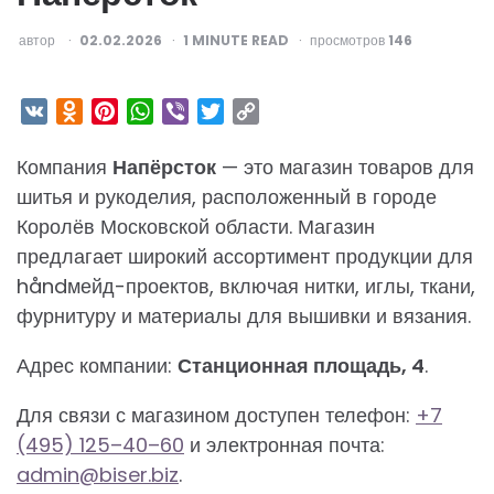
ОПУБЛИКОВАНО
автор
02.02.2026
1
MINUTE READ
просмотров
146
VK
Odnoklassniki
Pinterest
WhatsApp
Viber
Twitter
Copy
Link
Компания
Напёрсток
— это магазин товаров для
шитья и рукоделия, расположенный в городе
Королёв Московской области. Магазин
предлагает широкий ассортимент продукции для
håndмейд-проектов, включая нитки, иглы, ткани,
фурнитуру и материалы для вышивки и вязания.
Адрес компании:
Станционная площадь, 4
.
Для связи с магазином доступен телефон:
+7
(495) 125–40–60
и электронная почта:
admin@biser.biz
.