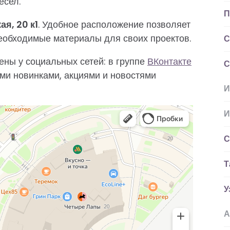
есел.
П
ая, 20 к1
. Удобное расположение позволяет
необходимые материалы для своих проектов.
С
ны у социальных сетей: в группе
ВКонтакте
С
ми новинками, акциями и новостями
И
И
С
Т
У
А