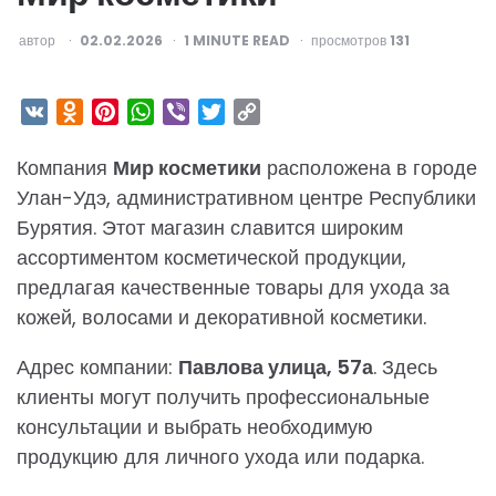
ОПУБЛИКОВАНО
автор
02.02.2026
1
MINUTE READ
просмотров
131
VK
Odnoklassniki
Pinterest
WhatsApp
Viber
Twitter
Copy
Link
Компания
Мир косметики
расположена в городе
Улан-Удэ, административном центре Республики
Бурятия. Этот магазин славится широким
ассортиментом косметической продукции,
предлагая качественные товары для ухода за
кожей, волосами и декоративной косметики.
Адрес компании:
Павлова улица, 57а
. Здесь
клиенты могут получить профессиональные
консультации и выбрать необходимую
продукцию для личного ухода или подарка.