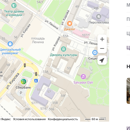
М
П
Ц
Ц
Н
И