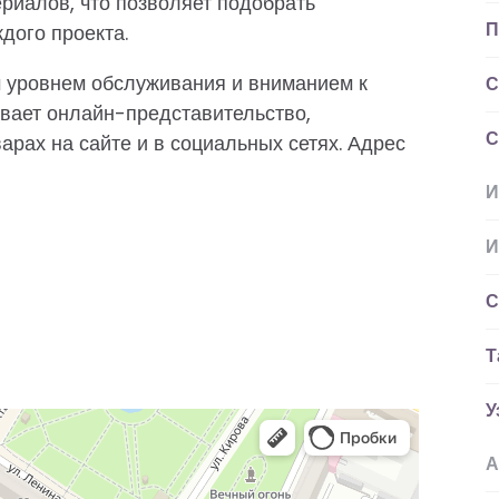
ериалов, что позволяет подобрать
П
дого проекта.
 уровнем обслуживания и вниманием к
С
ивает онлайн-представительство,
С
рах на сайте и в социальных сетях. Адрес
И
:
И
С
Т
У
А