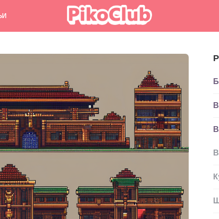
ЬИ
Р
Б
В
В
В
К
Ш