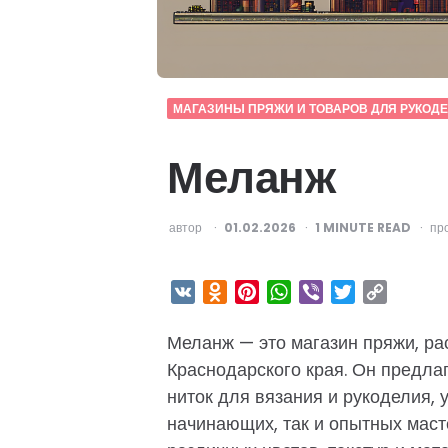
МАГАЗИНЫ ПРЯЖИ И ТОВАРОВ ДЛЯ РУКОД
Меланж
ОПУБЛИКОВАНО
автор
01.02.2026
1
MINUTE READ
пр
VK
Odnoklassniki
Pinterest
WhatsApp
Viber
Twitter
Copy
Link
Меланж — это магазин пряжи, р
Краснодарского края. Он предла
ниток для вязания и рукоделия,
начинающих, так и опытных маст