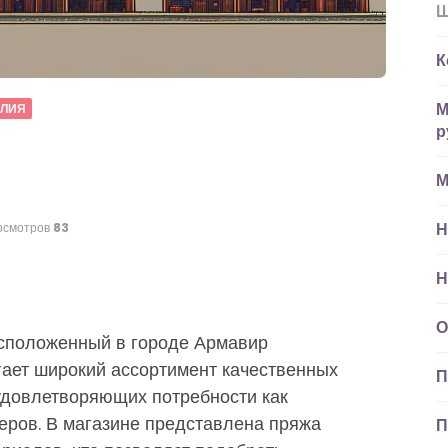
Ш
К
М
ЕЛИЯ
р
М
Н
осмотров
83
Н
О
асположенный в городе Армавир
гает широкий ассортимент качественных
П
 удовлетворяющих потребности как
еров. В магазине представлена пряжа
П