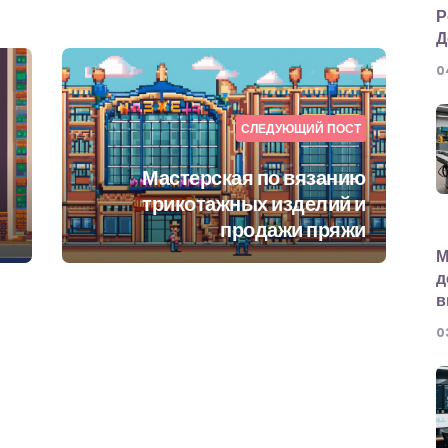
Р
Д
0
СЛЕДУЮЩИЙ ПОСТ
Мастерская по вязанию
трикотажных изделий и
продажи пряжи
М
д
в
0