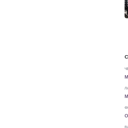
С
Ч
М
Л
М
Ф
О
В