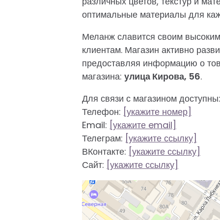
различных цветов, текстур и мат
оптимальные материалы для каж
Меланж славится своим высоким
клиентам. Магазин активно разв
предоставляя информацию о това
магазина:
улица Кирова, 56
.
Для связи с магазином доступны
Телефон:
[укажите номер]
Email:
[укажите email]
Телеграм:
[укажите ссылку]
ВКонтакте:
[укажите ссылку]
Сайт:
[укажите ссылку]