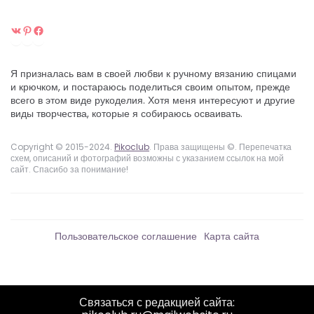
ВКонтакте
Pinterest
Facebook
Я призналась вам в своей любви к ручному вязанию спицами
и крючком, и постараюсь поделиться своим опытом, прежде
всего в этом виде рукоделия. Хотя меня интересуют и другие
виды творчества, которые я собираюсь осваивать.
Copyright © 2015-2024.
Pikoclub
. Права защищены ©. Перепечатка
схем, описаний и фотографий возможны с указанием ссылок на мой
сайт. Спасибо за понимание!
Пользовательское соглашение
Карта сайта
Связаться с редакцией сайта: