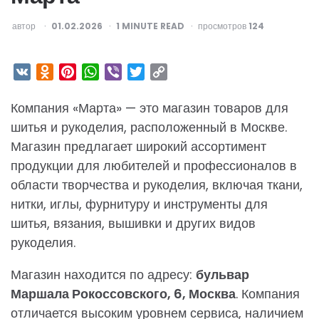
ОПУБЛИКОВАНО
автор
01.02.2026
1
MINUTE READ
просмотров
124
VK
Odnoklassniki
Pinterest
WhatsApp
Viber
Twitter
Copy
Link
Компания «Марта» — это магазин товаров для
шитья и рукоделия, расположенный в Москве.
Магазин предлагает широкий ассортимент
продукции для любителей и профессионалов в
области творчества и рукоделия, включая ткани,
нитки, иглы, фурнитуру и инструменты для
шитья, вязания, вышивки и других видов
рукоделия.
Магазин находится по адресу:
бульвар
Маршала Рокоссовского, 6, Москва
. Компания
отличается высоким уровнем сервиса, наличием