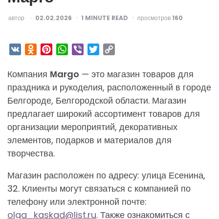
ОПУБЛИКОВАНО
автор
02.02.2026
1
MINUTE READ
просмотров
160
VK
Odnoklassniki
Pinterest
WhatsApp
Viber
Twitter
Copy
Link
Компания
Мargo
— это магазин товаров для
праздника и рукоделия, расположенный в городе
Белгороде, Белгородской области. Магазин
предлагает широкий ассортимент товаров для
организации мероприятий, декоративных
элементов, подарков и материалов для
творчества.
Магазин расположен по адресу: улица Есенина,
32. Клиенты могут связаться с компанией по
телефону или электронной почте:
olga_kaskad@list.ru
. Также ознакомиться с