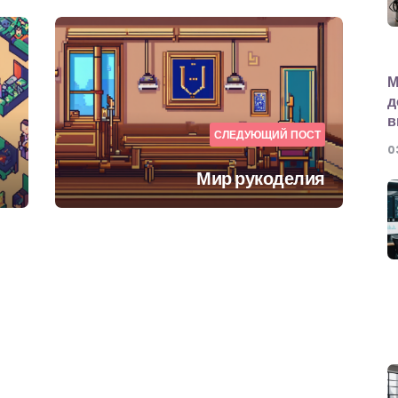
М
д
в
СЛЕДУЮЩИЙ ПОСТ
0
Мир рукоделия