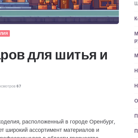
Ш
К
М
ЕЛИЯ
р
ров для шитья и
М
Н
Н
осмотров
67
О
П
коделия, расположенный в городе Оренбург,
ет широкий ассортимент материалов и
П