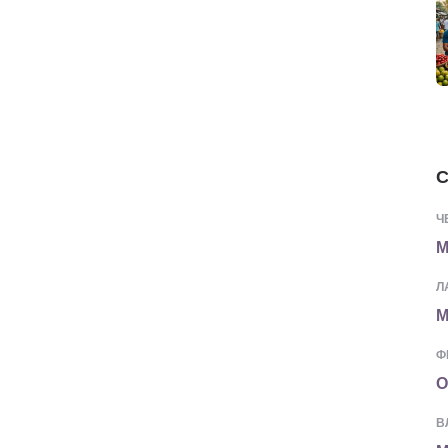
С
Ч
М
Л
М
Ф
О
В