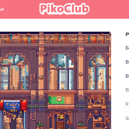
ЬИ
Р
Б
В
В
В
К
Ш