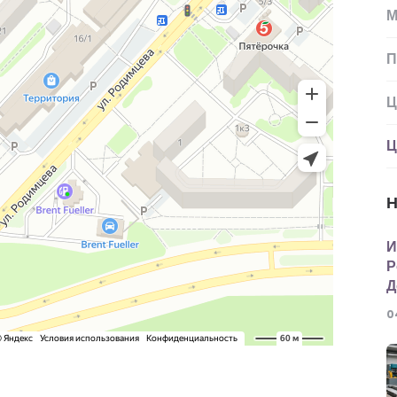
М
П
Ц
Ц
Н
И
Р
Д
0