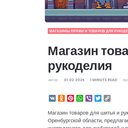
МАГАЗИНЫ ПРЯЖИ И ТОВАРОВ ДЛЯ РУКОД
Магазин това
рукоделия
ОПУБЛИКОВАНО
автор
01.02.2026
1
MINUTE READ
пр
VK
Odnoklassniki
Pinterest
WhatsApp
Viber
Twitter
Copy
Link
Магазин товаров для шитья и ру
Оренбургской области, предлага