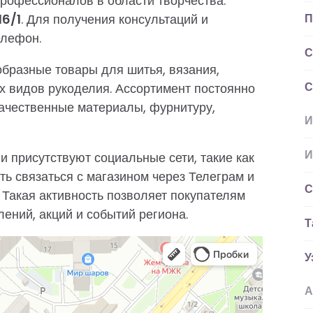
рофессионалов в области творчества.
16/1
. Для получения консультаций и
П
елефон.
С
бразные товары для шитья, вязания,
С
х видов рукоделия. Ассортимент постоянно
качественные материалы, фурнитуру,
И
И
 присутствуют социальные сети, такие как
сть связаться с магазином через Телеграм и
С
. Такая активность позволяет покупателям
лений, акций и событий региона.
Т
У
А