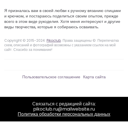
Я призналась вам в своей любви к ручному вязанию спицами
и крючком, и постараюсь поделиться своим опытом, прежде
всего в этом виде рукоделия. Хотя меня интересуют и другие
виды творчества, которые я собираюсь осваивать.
Copyright © 2015-2024.
Pikoclub
. Права защищены ©. Перепечатка
схем, описаний и фотографий возможны с указанием ссылок на мой
сайт. Спасибо за понимание!
Пользовательское соглашение
Карта сайта
Связаться с редакцией сайта:
pikoclub.ru@mailwebsite.ru
Политика обработки персональных данных