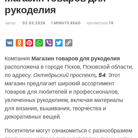
рукоделия
ОПУБЛИКОВАНО
автор
02.02.2026
1
MINUTE READ
просмотров
78
VK
Odnoklassniki
Pinterest
WhatsApp
Viber
Twitter
Copy
Link
Компания
Магазин товаров для рукоделия
расположена в городе Псков, Псковской области,
по адресу:
Октябрьский проспект, 54
. Этот
магазин предлагает широкий ассортимент
товаров для любителей и профессионалов,
увлеченных рукоделием, включая материалы
для вязания, вышивания, творчества и
декоративных вещей.
Посетители могут ознакомиться с разнообразием