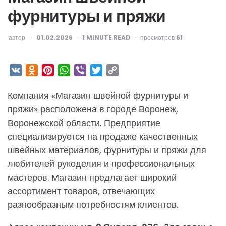
фурнитуры и пряжи
ОПУБЛИКОВАНО
автор
01.02.2026
1
MINUTE READ
просмотров
61
VK
Odnoklassniki
Pinterest
WhatsApp
Viber
Twitter
Copy
Link
Компания «Магазин швейной фурнитуры и
пряжи» расположена в городе Воронеж,
Воронежской области. Предприятие
специализируется на продаже качественных
швейных материалов, фурнитуры и пряжи для
любителей рукоделия и профессиональных
мастеров. Магазин предлагает широкий
ассортимент товаров, отвечающих
разнообразным потребностям клиентов.