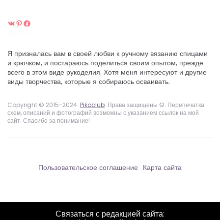
ВКонтакте
Pinterest
Facebook
Я призналась вам в своей любви к ручному вязанию спицами
и крючком, и постараюсь поделиться своим опытом, прежде
всего в этом виде рукоделия. Хотя меня интересуют и другие
виды творчества, которые я собираюсь осваивать.
Copyright © 2015-2024.
Pikoclub
. Права защищены ©. Перепечатка
схем, описаний и фотографий возможны с указанием ссылок на мой
сайт. Спасибо за понимание!
Пользовательское соглашение
Карта сайта
Связаться с редакцией сайта: