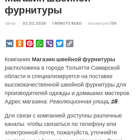
фурнитуры
ОПУБЛИКОВАНО
автор
02.02.2026
1
MINUTE READ
просмотров
136
VK
Odnoklassniki
Pinterest
WhatsApp
Viber
Twitter
Copy
Link
Компания
Магазин швейной фурнитуры
расположена в городе Тольятти Самарской
области и специализируется на поставке
высококачественной швейной фурнитуры для
производителей одежды и домашних мастеров.
Адрес магазина:
Революционная улица, 28
.
Для связи с компанией доступны различные
каналы: чтобы связаться по телефону или
электронной почте, пожалуйста, уточняйте