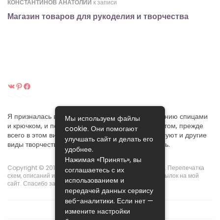
КОНСТАНТИНОВ АНАТОЛИЙ
к записи
Магазин товаров для рукоделия и творчества
ВКонтакте
Pinterest
Facebook
Я призналась вам в своей любви к ручному вязанию спицами
Мы используем файлы
и крючком, и постараюсь поделиться своим опытом, прежде
cookie. Они помогают
всего в этом виде рукоделия. Хотя меня интересуют и другие
улучшать сайт и делать его
виды творчества, которые я собираюсь осваивать.
удобнее.
Нажимая «Принять», вы
Copyright © 2015-2024.
Pikoclub
. Права защищены ©. Перепечатка
соглашаетесь с их
схем, описаний и фотографий возможны с указанием ссылок на мой
использованием и
сайт. Спасибо за понимание!
передачей данных сервису
веб-аналитики. Если нет —
измените настройки