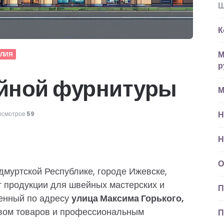
Ш
К
М
ЕЛИЯ
р
йной фурнитуры
М
Н
осмотров
59
Н
О
муртской Республике, городе Ижевске,
т продукции для швейных мастерских и
П
енный по адресу
улица Максима Горького,
твом товаров и профессиональным
П