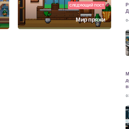
Р
СЛЕДУЮЩИЙ ПОСТ
Д
Мир пряжи
0
М
д
в
0