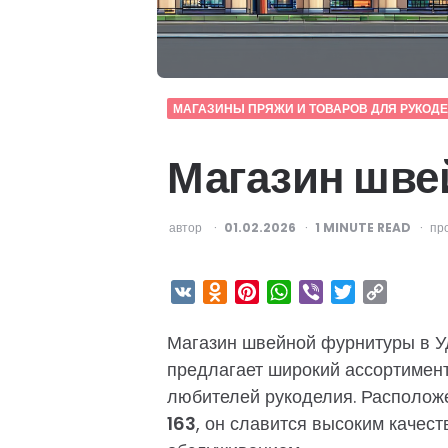
МАГАЗИНЫ ПРЯЖИ И ТОВАРОВ ДЛЯ РУКОД
Магазин шве
ОПУБЛИКОВАНО
автор
01.02.2026
1
MINUTE READ
пр
VK
Odnoklassniki
Pinterest
WhatsApp
Viber
Twitter
Copy
Link
Магазин швейной фурнитуры в Уд
предлагает широкий ассортимен
любителей рукоделия. Располож
163
, он славится высоким качес