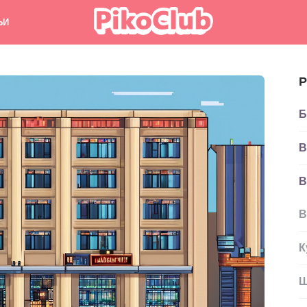
ЬИ
Р
Б
В
В
В
К
Ш