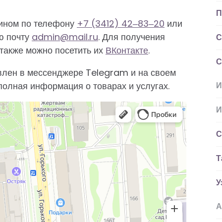
П
зином по телефону
+7 (3412) 42‒83‒20
или
ю почту
admin@mail.ru
. Для получения
С
также можно посетить их
ВКонтакте
.
С
влен в мессенджере Telegram и на своем
 полная информация о товарах и услугах.
И
И
С
Т
У
А