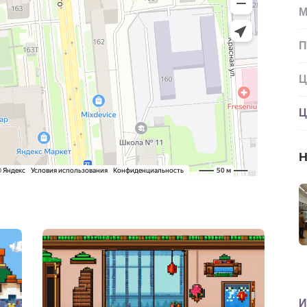
М
П
Ц
Ц
Н
И