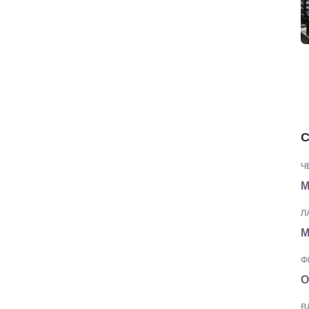
С
Ч
М
Л
М
Ф
О
В