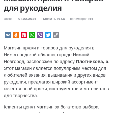
для рукоделия
ОПУБЛИКОВАНО
автор
01.02.2026
1
MINUTE READ
просмотров
166
VK
Odnoklassniki
Pinterest
WhatsApp
Viber
Twitter
Copy
Link
Магазин пряжи и товаров для рукоделия в
Нижегородской области, городе Нижний
Новгород, расположен по адресу
Плотникова, 5
.
Этот магазин является популярным местом для
любителей вязания, вышивания и других видов
рукоделия, предлагая широкий ассортимент
качественной пряжи, инструментов и материалов
для творчества.
Клиенты ценят магазин за богатство выбора,