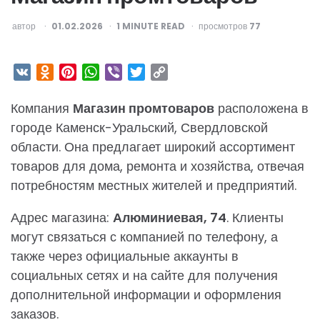
ОПУБЛИКОВАНО
автор
01.02.2026
1
MINUTE READ
просмотров
77
VK
Odnoklassniki
Pinterest
WhatsApp
Viber
Twitter
Copy
Link
Компания
Магазин промтоваров
расположена в
городе Каменск-Уральский, Свердловской
области. Она предлагает широкий ассортимент
товаров для дома, ремонта и хозяйства, отвечая
потребностям местных жителей и предприятий.
Адрес магазина:
Алюминиевая, 74
. Клиенты
могут связаться с компанией по телефону, а
также через официальные аккаунты в
социальных сетях и на сайте для получения
дополнительной информации и оформления
заказов.