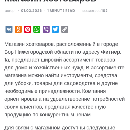
ОПУБЛИКОВАНО
автор
01.02.2026
1
MINUTE READ
просмотров
102
VK
Odnoklassniki
Pinterest
WhatsApp
Viber
Twitter
Copy
Link
Магазин хозтоваров, расположенный в городе
Бор Нижегородской области по адресу
Фигнер,
1а
, предлагает широкий ассортимент товаров
для дома и хозяйственных нужд. В ассортименте
магазина можно найти инструменты, средства
для уборки, товары для садоводства и другие
необходимые принадлежности. Компания
ориентирована на удовлетворение потребностей
своих клиентов, предлагая качественную
продукцию по конкурентным ценам.
Для связи с магазином доступны следующие