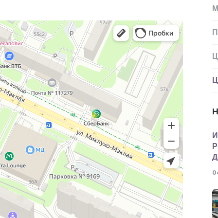
М
П
Ц
Ц
Н
И
Р
Д
0