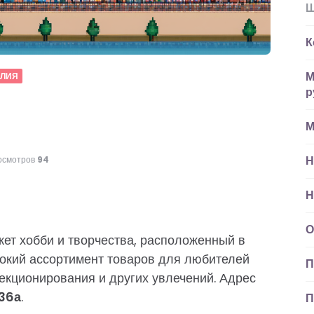
Ш
К
М
ЕЛИЯ
р
М
Н
осмотров
94
Н
О
ет хобби и творчества, расположенный в
рокий ассортимент товаров для любителей
П
екционирования и других увлечений. Адрес
 36а
.
П