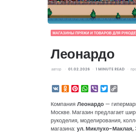
МАГАЗИНЫ ПРЯЖИ И ТОВАРОВ ДЛЯ РУКОД
Леонардо
ОПУБЛИКОВАНО
автор
01.02.2026
1
MINUTE READ
пр
VK
Odnoklassniki
Pinterest
WhatsApp
Viber
Twitter
Copy
Link
Компания
Леонардо
— гипермарк
Москве. Магазин предлагает ши
рукоделия, моделирования, колл
магазина:
ул. Миклухо-Маклая,