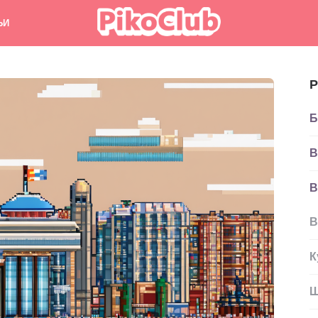
ЬИ
Р
Б
В
В
В
К
Ш