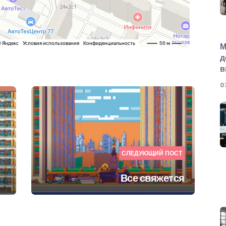
М
д
в
0
СЛЕДУЮЩИЙ ПОСТ
Все свяжется