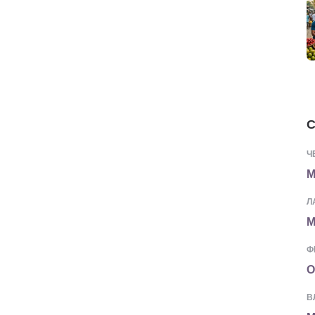
С
Ч
М
Л
М
Ф
О
В