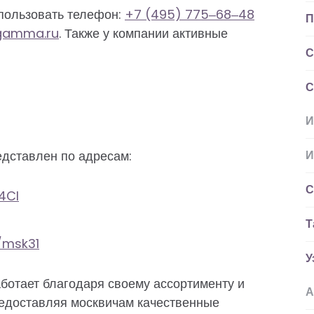
спользовать телефон:
+7 (495) 775‒68‒48
П
-gamma.ru
. Также у компании активные
С
С
И
дставлен по адресам:
И
С
4Cl
Т
/msk31
У
ботает благодаря своему ассортименту и
А
едоставляя москвичам качественные