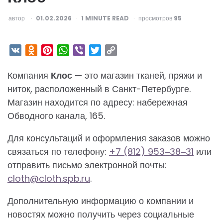
ОПУБЛИКОВАНО
автор
01.02.2026
1
MINUTE READ
просмотров
95
VK
Odnoklassniki
Pinterest
WhatsApp
Viber
Twitter
Copy
Link
Компания
Клос
— это магазин тканей, пряжи и
ниток, расположенный в Санкт-Петербурге.
Магазин находится по адресу: набережная
Обводного канала, 165.
Для консультаций и оформления заказов можно
связаться по телефону:
+7 (812) 953‒38‒31
или
отправить письмо электронной почты:
cloth@cloth.spb.ru
.
Дополнительную информацию о компании и
новостях можно получить через социальные