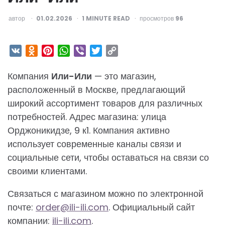
ОПУБЛИКОВАНО
автор
01.02.2026
1
MINUTE READ
просмотров
96
VK
Odnoklassniki
Pinterest
WhatsApp
Viber
Twitter
Copy
Link
Компания
Или-Или
— это магазин,
расположенный в Москве, предлагающий
широкий ассортимент товаров для различных
потребностей. Адрес магазина: улица
Орджоникидзе, 9 к1. Компания активно
использует современные каналы связи и
социальные сети, чтобы оставаться на связи со
своими клиентами.
Связаться с магазином можно по электронной
почте:
order@ili-ili.com
. Официальный сайт
компании:
ili-ili.com
.