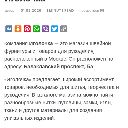
ОПУБЛИКОВАНО
автор
01.02.2026
1
MINUTE READ
просмотров
98
VK
Odnoklassniki
Pinterest
WhatsApp
Viber
Twitter
Copy
Link
Компания
Иголочка
— это магазин швейной
фурнитуры и товаров для рукоделия,
расположенный в Москве. Он расположен по
адресу:
Балаклавский проспект, 5а
.
«Иголочка» предлагает широкий ассортимент
товаров, необходимых для шитья, творчества и
рукоделия. В каталоге магазина можно найти
разнообразные нитки, пуговицы, замки, иглы,
ткани и другие материалы для создания
уникальных изделий.