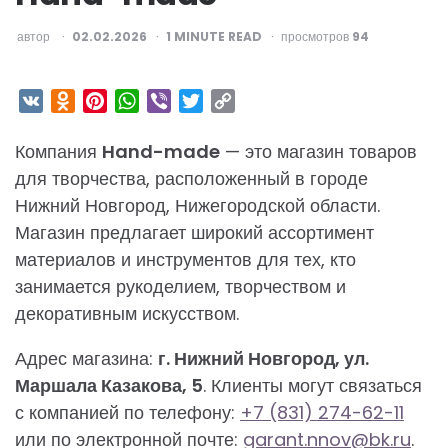
ОПУБЛИКОВАНО
автор
02.02.2026
1
MINUTE READ
просмотров
94
VK
Odnoklassniki
Pinterest
WhatsApp
Viber
Twitter
Copy
Link
Компания
Hand-made
— это магазин товаров
для творчества, расположенный в городе
Нижний Новгород, Нижегородской области.
Магазин предлагает широкий ассортимент
материалов и инструментов для тех, кто
занимается рукоделием, творчеством и
декоративным искусством.
Адрес магазина:
г. Нижний Новгород, ул.
Маршала Казакова, 5
. Клиенты могут связаться
с компанией по телефону:
+7 (831) 274-62-11
или по электронной почте:
garant.nnov@bk.ru
.