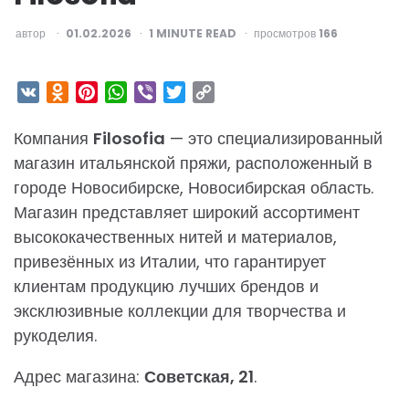
ОПУБЛИКОВАНО
автор
01.02.2026
1
MINUTE READ
просмотров
166
VK
Odnoklassniki
Pinterest
WhatsApp
Viber
Twitter
Copy
Link
Компания
Filosofia
— это специализированный
магазин итальянской пряжи, расположенный в
городе Новосибирске, Новосибирская область.
Магазин представляет широкий ассортимент
высококачественных нитей и материалов,
привезённых из Италии, что гарантирует
клиентам продукцию лучших брендов и
эксклюзивные коллекции для творчества и
рукоделия.
Адрес магазина:
Советская, 21
.