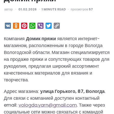
ОПУБЛИКОВАНО
автор
01.02.2026
1
MINUTE READ
просмотров
57
VK
Odnoklassniki
Pinterest
WhatsApp
Viber
Twitter
Copy
Link
Компания
Домик пряжи
является интернет-
магазином, расположенным в городе Вологда
Вологодской области. Магазин специализируется
на продаже пряжи и сопутствующих товаров для
рукоделия, предлагая широкий ассортимент
качественных материалов для вязания и
творчества.
Адрес магазина:
улица Горького, 87, Вологда
.
Для связи с компанией доступен контактный
email:
vologda.yarn@gmail.com
. Также через
социальные сети можно связаться с командой