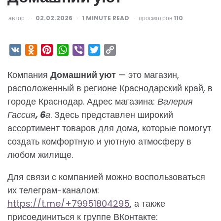
ОПУБЛИКОВАНО
автор
02.02.2026
1
MINUTE READ
просмотров
110
VK
Odnoklassniki
Pinterest
WhatsApp
Viber
Twitter
Copy
Link
Компания
Домашний уют
— это магазин,
расположенный в регионе Краснодарский край, в
городе Краснодар. Адрес магазина:
Валерия
Гассия, 6а
. Здесь представлен широкий
ассортимент товаров для дома, которые помогут
создать комфортную и уютную атмосферу в
любом жилище.
Для связи с компанией можно воспользоваться
их телеграм-каналом:
https://t.me/+79951804295
, а также
присоединиться к группе ВКонтакте: