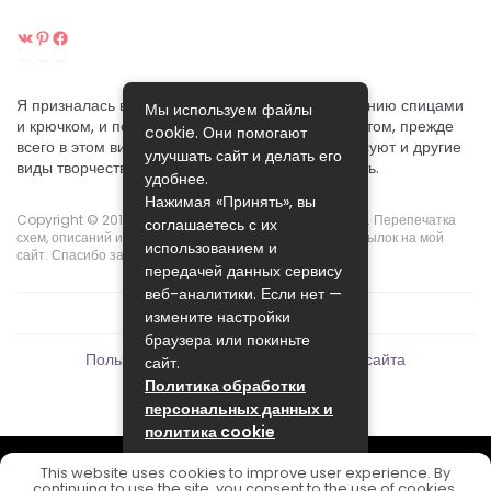
ВКонтакте
Pinterest
Facebook
Я призналась вам в своей любви к ручному вязанию спицами
Мы используем файлы
и крючком, и постараюсь поделиться своим опытом, прежде
cookie. Они помогают
всего в этом виде рукоделия. Хотя меня интересуют и другие
улучшать сайт и делать его
виды творчества, которые я собираюсь осваивать.
удобнее.
Нажимая «Принять», вы
Copyright © 2015-2024.
Pikoclub
. Права защищены ©. Перепечатка
соглашаетесь с их
схем, описаний и фотографий возможны с указанием ссылок на мой
использованием и
сайт. Спасибо за понимание!
передачей данных сервису
веб-аналитики. Если нет —
измените настройки
браузера или покиньте
Пользовательское соглашение
Карта сайта
сайт.
Политика обработки
персональных данных и
политика cookie
Связаться с редакцией сайта:
ПРИНЯТЬ
This website uses cookies to improve user experience. By
pikoclub.ru@mailwebsite.ru
continuing to use the site, you consent to the use of cookies.